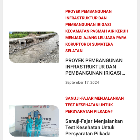
PROYEK PEMBANGUNAN
INFRASTRUKTUR DAN
PEMBANGUNAN IRIGASI
KECAMATAN PASMAH AIR KERUH
MENJADI AJANG LELUASA PARA
KORUPTOR DI SUMATERA
SELATAN
PROYEK PEMBANGUNAN
INFRASTRUKTUR DAN
PEMBANGUNAN IRIGASI
KECAMATAN PASMAH AIR
September 17, 2024
KERUH MENJADI AJANG
LELUASA PARA KORUPTOR
DI SUMATERA SELATAN
SANUJI-FAJAR MENJALANKAN
TEST KESEHATAN UNTUK
PERSYARATAN PILKADA#
Sanuji-Fajar Menjalankan
Test Kesehatan Untuk
Persyaratan Pilkada