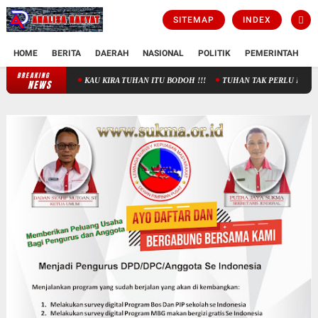
SITEMAP
INDEX
HOME
BERITA
DAERAH
NASIONAL
POLITIK
PEMERINTAH
K
BREAKING
KAU KIRA TUHAN ITU BODOH !!!
TUHAN TAK PERLU DICARI, TAK PERL
NEWS