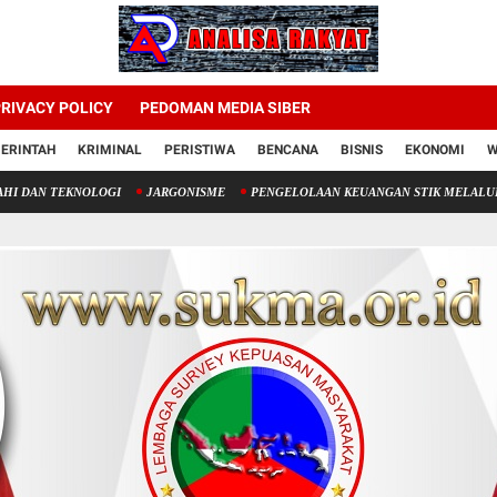
RIVACY POLICY
PEDOMAN MEDIA SIBER
ERINTAH
KRIMINAL
PERISTIWA
BENCANA
BISNIS
EKONOMI
W
KNOLOGI
JARGONISME
PENGELOLAAN KEUANGAN STIK MELALUI PENERIMAA