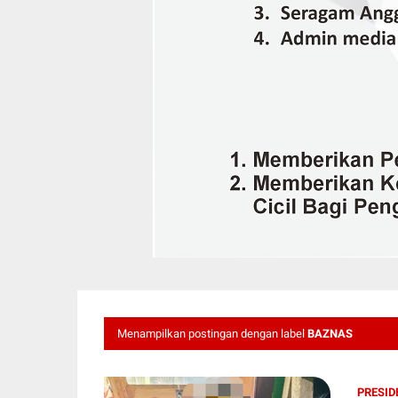
Menampilkan postingan dengan label
BAZNAS
PRESID