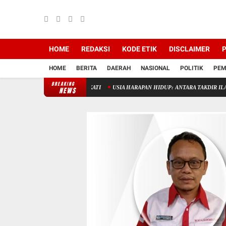
HOME
REDAKSI
KODE ETIK
DISCLAIMER
P
HOME
BERITA
DAERAH
NASIONAL
POLITIK
PEM
BREAKING
RI, TAK PERLU DIDEKATI
USIA HARAPAN HIDUP: ANTARA TAKDIR ILAHI DAN TE
NEWS