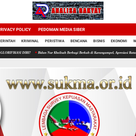
RIVACY POLICY
PEDOMAN MEDIA SIBER
ERINTAH
KRIMINAL
PERISTIWA
BENCANA
BISNIS
EKONOMI
W
I DIRI?
Bidan Nur Kholisah Berbagi Berkah di Karangampel, Apresiasi Ratusan Pendukun