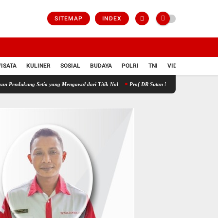
SITEMAP
INDEX
ISATA
KULINER
SOSIAL
BUDAYA
POLRI
TNI
VIDIO
g Setia yang Mengawal dari Titik Nol
Prof DR Sutan Nasomal Meminta Ketua Umum PDI 