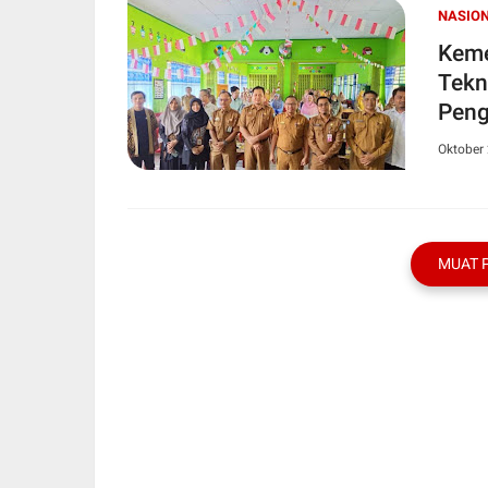
NASIO
Keme
Tekn
Peng
Oktober 
MUAT 