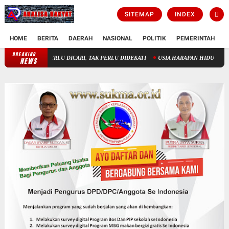
SITEMAP
INDEX
HOME
BERITA
DAERAH
NASIONAL
POLITIK
PEMERINTAH
K
BREAKING
KAU KIRA TUHAN ITU BODOH !!!
TUHAN TAK PERLU DICARI, TAK
NEWS