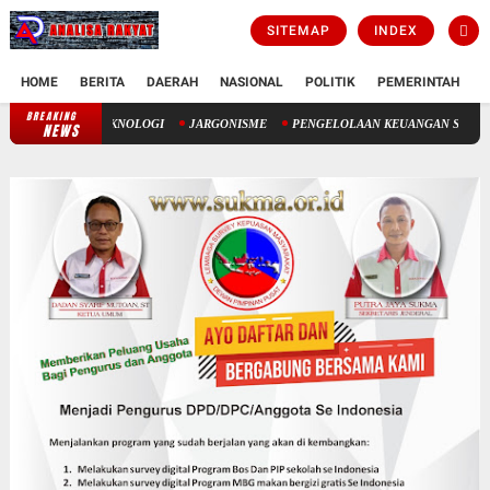
SITEMAP
INDEX
HOME
BERITA
DAERAH
NASIONAL
POLITIK
PEMERINTAH
K
BREAKING
USIA HARAPAN HIDUP: ANTARA TAKDIR ILAHI DAN TEKNOLOGI
JA
NEWS