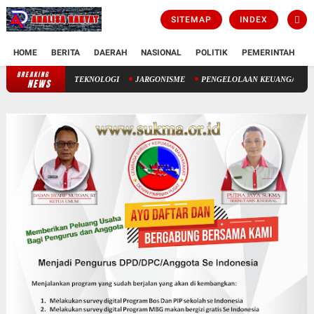
SITEMAP
INDEX
HOME
BERITA
DAERAH
NASIONAL
POLITIK
PEMERINTAH
K
BREAKING
USIA HARAPAN HIDUP: ANTARA TAKDIR ILAHI DAN TEKNOLOGI
NEWS