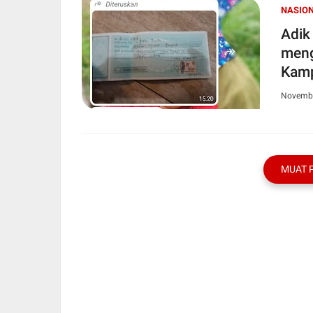
NASIO
Adik
meng
Kamp
Novembe
MUAT 