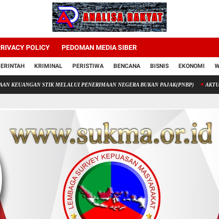
RIVACY POLICY
PEDOMAN MEDIA SIBER
ERINTAH
KRIMINAL
PERISTIWA
BENCANA
BISNIS
EKONOMI
W
N STIK MELALUI PENERIMAAN NEGERA BUKAN PAJAK(PNBP)
AKTUALISASI DIR