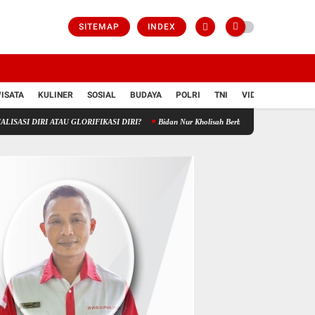
SITEMAP
INDEX
ISATA
KULINER
SOSIAL
BUDAYA
POLRI
TNI
VIDIO
I ATAU GLORIFIKASI DIRI?
Bidan Nur Kholisah Berbagi Berkah di Karangampel, Apresia