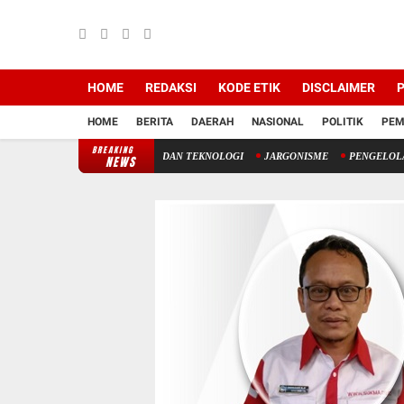
HOME
REDAKSI
KODE ETIK
DISCLAIMER
P
HOME
BERITA
DAERAH
NASIONAL
POLITIK
PEM
BREAKING
ANTARA TAKDIR ILAHI DAN TEKNOLOGI
JARGONISME
PENGELOLAAN KEUANGA
NEWS