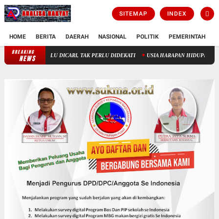
SITEMAP
INDEX
HOME
BERITA
DAERAH
NASIONAL
POLITIK
PEMERINTAH
K
BREAKING
KAU KIRA TUHAN ITU BODOH !!!
TUHAN TAK PERLU DICARI, TAK 
NEWS