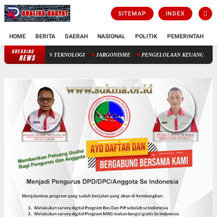
SITEMAP
INDEX
HOME
BERITA
DAERAH
NASIONAL
POLITIK
PEMERINTAH
K
BREAKING
USIA HARAPAN HIDUP: ANTARA TAKDIR ILAHI DAN TEKNOLOGI
NEWS