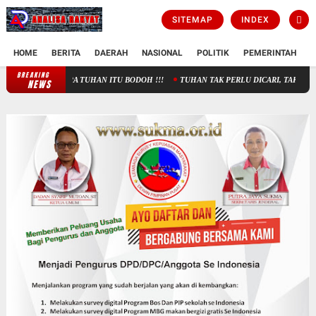
SITEMAP
INDEX
HOME
BERITA
DAERAH
NASIONAL
POLITIK
PEMERINTAH
K
BREAKING
KAU KIRA TUHAN ITU BODOH !!!
TUHAN TAK PERLU DICARI, TAK PERLU D
NEWS