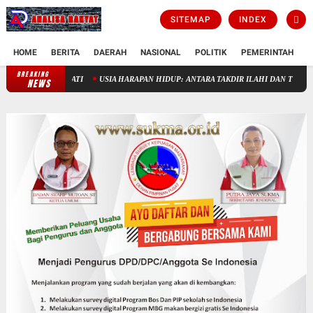
SITEMAP
INDEX
HOME
BERITA
DAERAH
NASIONAL
POLITIK
PEMERINTAH
K
BREAKING
K PERLU DIDEKATI
USIA HARAPAN HIDUP: ANTARA TAKDIR ILAHI DAN TEKNOLOG
NEWS