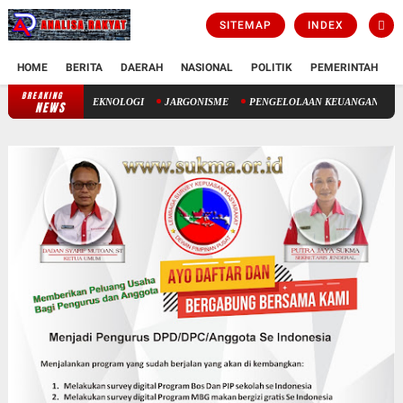
SITEMAP
INDEX
HOME
BERITA
DAERAH
NASIONAL
POLITIK
PEMERINTAH
K
BREAKING
USIA HARAPAN HIDUP: ANTARA TAKDIR ILAHI DAN TEKNOLOGI
NEWS