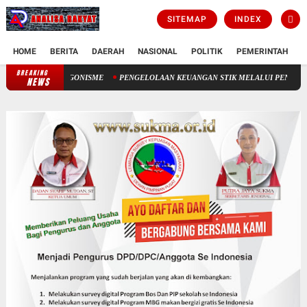
SITEMAP
INDEX
HOME
BERITA
DAERAH
NASIONAL
POLITIK
PEMERINTAH
K
BREAKING
JARGONISME
PENGELOLAAN KEUANGAN STIK MELALUI PENERIMAAN NEGE
NEWS