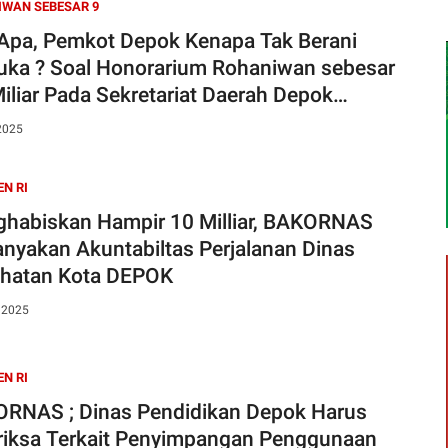
WAN SEBESAR 9
Apa, Pemkot Depok Kenapa Tak Berani
uka ? Soal Honorarium Rohaniwan sebesar
Miliar Pada Sekretariat Daerah Depok
ban Berbeda dengan Temuan BPK RI
2025
EN RI
habiskan Hampir 10 Milliar, BAKORNAS
anyakan Akuntabiltas Perjalanan Dinas
hatan Kota DEPOK
, 2025
EN RI
RNAS ; Dinas Pendidikan Depok Harus
riksa Terkait Penyimpangan Penggunaan