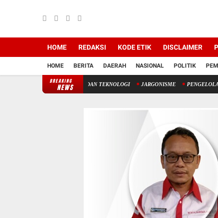
HOME
REDAKSI
KODE ETIK
DISCLAIMER
P
HOME
BERITA
DAERAH
NASIONAL
POLITIK
PEM
BREAKING
ARA TAKDIR ILAHI DAN TEKNOLOGI
JARGONISME
PENGELOLAAN KEUANGAN S
NEWS