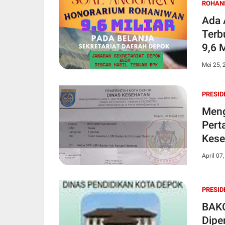
ROHANI
Ada 
Terb
9,6 
Jawa
Mei 25, 
PRESID
Meng
Pert
Kese
April 07
PRESID
BAKO
Dipe