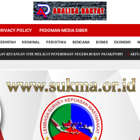
RIVACY POLICY
PEDOMAN MEDIA SIBER
ERINTAH
KRIMINAL
PERISTIWA
BENCANA
BISNIS
EKONOMI
W
TIK MELALUI PENERIMAAN NEGERA BUKAN PAJAK(PNBP)
AKTUALISASI DIRI AT