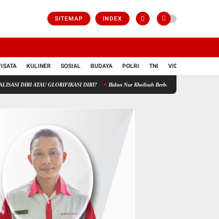
SITEMAP
INDEX
ISATA
KULINER
SOSIAL
BUDAYA
POLRI
TNI
VIDIO
AU GLORIFIKASI DIRI?
Bidan Nur Kholisah Berbagi Berkah di Karangampel, Apresiasi R