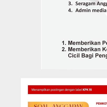
Menampilkan postingan dengan label
KPK RI
PEMKOT