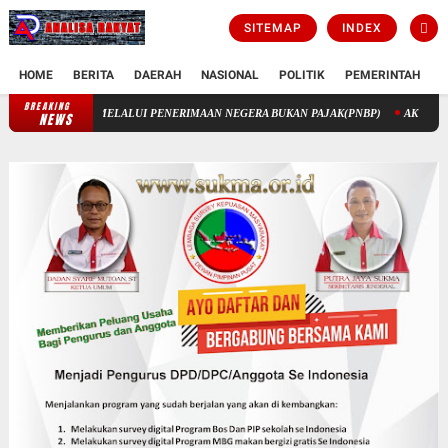
SITEMAP
INDEX
HOME
BERITA
DAERAH
NASIONAL
POLITIK
PEMERINTAH
K
BREAKING
JARGONISME
PENGELOLAAN KEUANGAN STIK MELALUI PENERI
NEWS