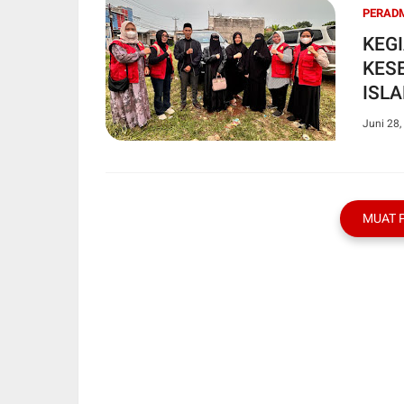
PERAD
KEGI
KES
ISL
Juni 28,
MUAT 