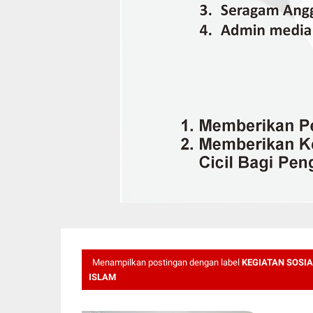
Menampilkan postingan dengan label
KEGIATAN SOSIA
ISLAM