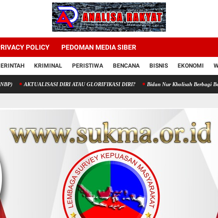
RIVACY POLICY
PEDOMAN MEDIA SIBER
ERINTAH
KRIMINAL
PERISTIWA
BENCANA
BISNIS
EKONOMI
W
TUALISASI DIRI ATAU GLORIFIKASI DIRI?
Bidan Nur Kholisah Berbagi Berkah di Kara