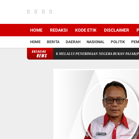
HOME
REDAKSI
KODE ETIK
DISCLAIMER
P
HOME
BERITA
DAERAH
NASIONAL
POLITIK
PEM
BREAKING
LAAN KEUANGAN STIK MELALUI PENERIMAAN NEGERA BUKAN PAJAK(PNBP)
AK
NEWS