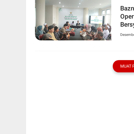
Bazn
Oper
Bers
Desembe
MUAT 