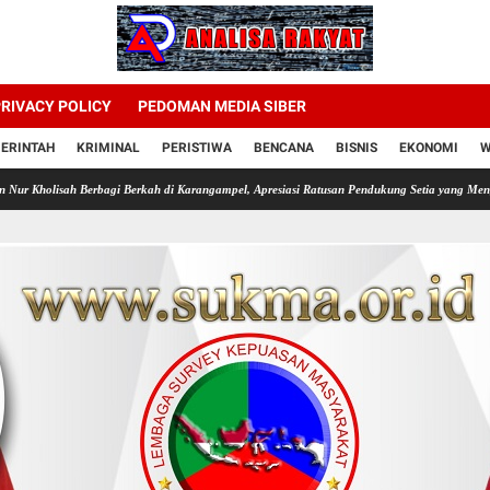
RIVACY POLICY
PEDOMAN MEDIA SIBER
ERINTAH
KRIMINAL
PERISTIWA
BENCANA
BISNIS
EKONOMI
W
erbagi Berkah di Karangampel, Apresiasi Ratusan Pendukung Setia yang Mengawal dari Titik 