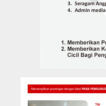
Menampilkan postingan dengan label
PARA PENGURUS
TNI