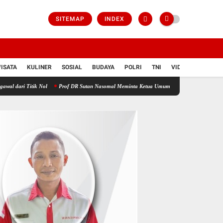
SITEMAP
INDEX
ISATA
KULINER
SOSIAL
BUDAYA
POLRI
TNI
VIDIO
Nol
Prof DR Sutan Nasomal Meminta Ketua Umum PDI Perjuangan Agar Memberikan Kla