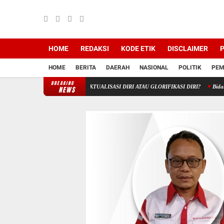
HOME
REDAKSI
KODE ETIK
DISCLAIMER
P
HOME
BERITA
DAERAH
NASIONAL
POLITIK
PEM
BREAKING
PAJAK(PNBP)
AKTUALISASI DIRI ATAU GLORIFIKASI DIRI?
Bidan Nur Kholisah B
NEWS