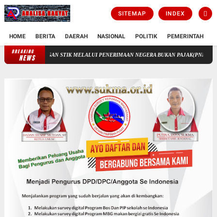
SITEMAP
INDEX
HOME
BERITA
DAERAH
NASIONAL
POLITIK
PEMERINTAH
K
BREAKING
KEUANGAN STIK MELALUI PENERIMAAN NEGERA BUKAN PAJAK(PNBP)
AKTUALIS
NEWS