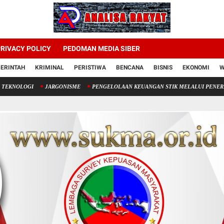
RIVACY POLICY
PEDOMAN MEDIA SIBER
ERINTAH
KRIMINAL
PERISTIWA
BENCANA
BISNIS
EKONOMI
W
I
JARGONISME
PENGELOLAAN KEUANGAN STIK MELALUI PENERIMAAN NEGE