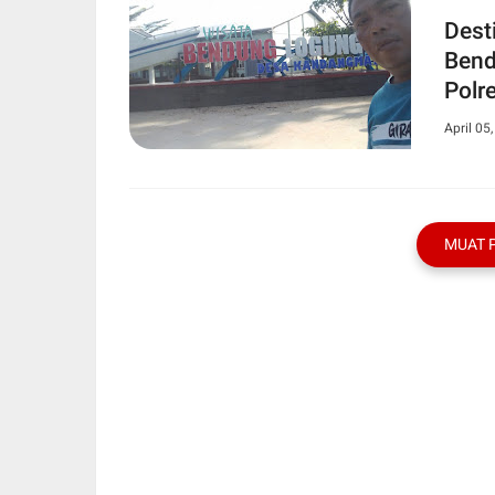
Dest
Bendung
Polr
April 05
MUAT 