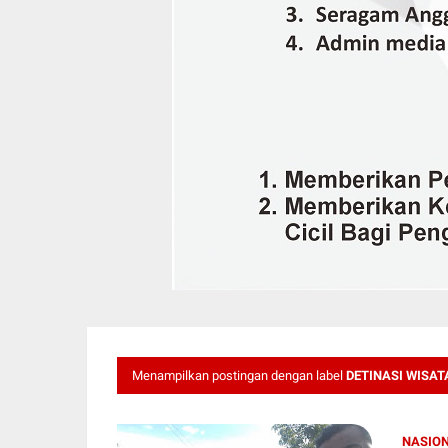
Menampilkan postingan dengan label
DETINASI WISAT
NASIO