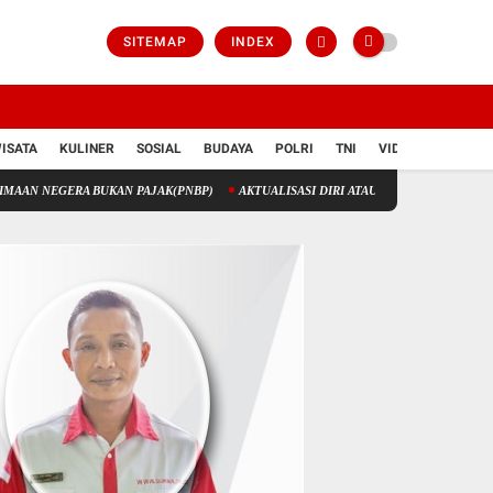
SITEMAP
INDEX
ISATA
KULINER
SOSIAL
BUDAYA
POLRI
TNI
VIDIO
RA BUKAN PAJAK(PNBP)
AKTUALISASI DIRI ATAU GLORIFIKASI DIRI?
Bidan Nu