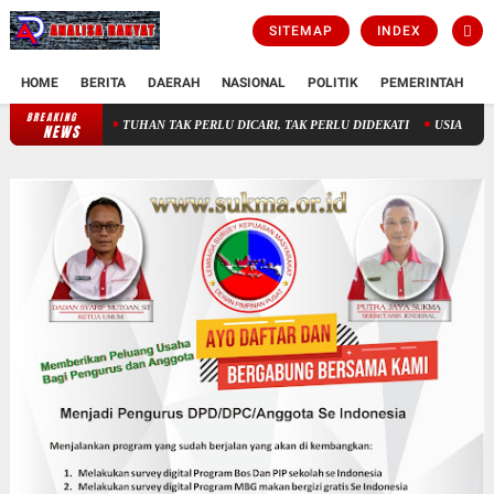
SITEMAP
INDEX
HOME
BERITA
DAERAH
NASIONAL
POLITIK
PEMERINTAH
K
BREAKING
TUHAN TAK PERLU DICARI, TAK PERLU DIDEKATI
USIA HARAPAN HIDU
NEWS