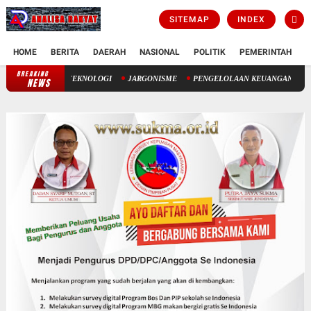
SITEMAP
INDEX
HOME
BERITA
DAERAH
NASIONAL
POLITIK
PEMERINTAH
K
BREAKING
USIA HARAPAN HIDUP: ANTARA TAKDIR ILAHI DAN TEKNOLOGI
NEWS