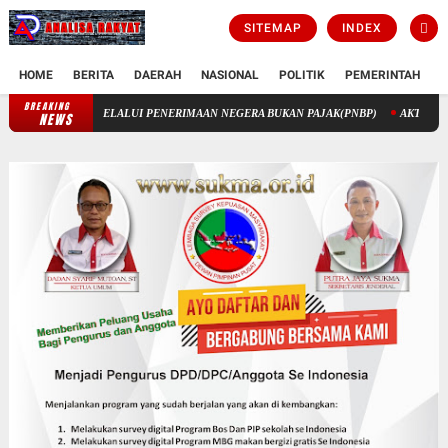
SITEMAP
INDEX
HOME
BERITA
DAERAH
NASIONAL
POLITIK
PEMERINTAH
K
BREAKING
JARGONISME
PENGELOLAAN KEUANGAN STIK MELALUI PENERI
NEWS