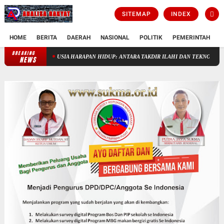
SITEMAP
INDEX
HOME
BERITA
DAERAH
NASIONAL
POLITIK
PEMERINTAH
K
BREAKING
TUHAN TAK PERLU DICARI, TAK PERLU DIDEKATI
USIA HARAPAN
NEWS