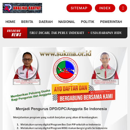
SITEMAP
INDEX
HOME
BERITA
DAERAH
NASIONAL
POLITIK
PEMERINTAH
K
BREAKING
KAU KIRA TUHAN ITU BODOH !!!
TUHAN TAK PERLU DICARI, TA
NEWS