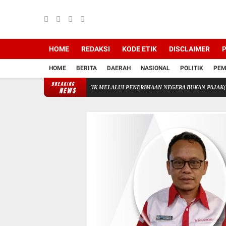
HOME
REDAKSI
KODE ETIK
DISCLAIMER
P
HOME
BERITA
DAERAH
NASIONAL
POLITIK
PEM
BREAKING
OLAAN KEUANGAN STIK MELALUI PENERIMAAN NEGERA BUKAN PAJAK(PNBP)
A
NEWS