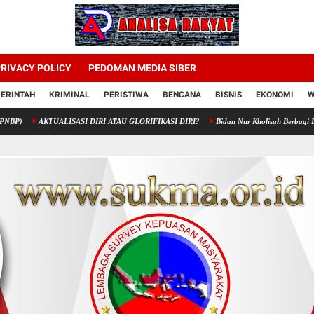
RIVACY POLICY
PEDOMAN MEDIA SIBER
ERINTAH
KRIMINAL
PERISTIWA
BENCANA
BISNIS
EKONOMI
W
KTUALISASI DIRI ATAU GLORIFIKASI DIRI?
Bidan Nur Kholisah Berbagi Berkah di Kar