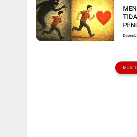
MEN
TID
PEN
Desembe
MUAT 