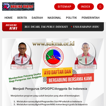
SITEMAP
INDEX
HOME
BERITA
DAERAH
NASIONAL
POLITIK
PEMERINTAH
K
BREAKING
KAU KIRA TUHAN ITU BODOH !!!
TUHAN TAK PERLU DICARI, TA
NEWS