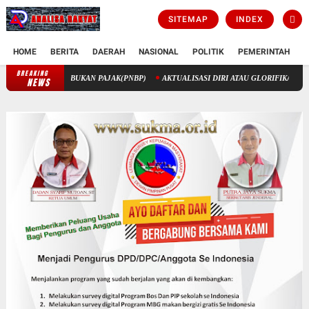
SITEMAP
INDEX
HOME
BERITA
DAERAH
NASIONAL
POLITIK
PEMERINTAH
K
BREAKING
EGERA BUKAN PAJAK(PNBP)
AKTUALISASI DIRI ATAU GLORIFIKASI DIRI?
Bida
NEWS