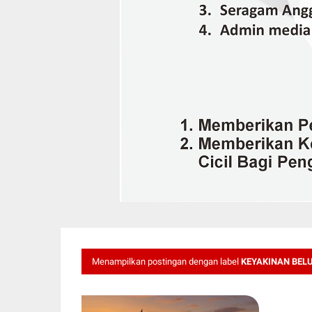
Menampilkan postingan dengan label
KEYAKINAN BEL