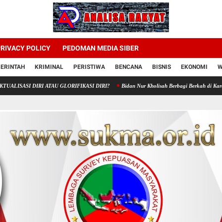
RIVACY POLICY
PEDOMAN MEDIA SIBER
ERINTAH
KRIMINAL
PERISTIWA
BENCANA
BISNIS
EKONOMI
W
IRI ATAU GLORIFIKASI DIRI?
Bidan Nur Kholisah Berbagi Berkah di Karangampel, Apr