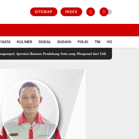
SITEMAP
INDEX
ISATA
KULINER
SOSIAL
BUDAYA
POLRI
TNI
VIDIO
esiasi Ratusan Pendukung Setia yang Mengawal dari Titik Nol
Prof DR Sutan Nasomal Me