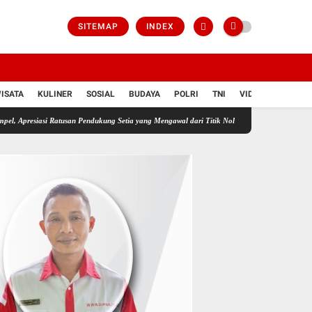
SITEMAP
INDEX
ISATA
KULINER
SOSIAL
BUDAYA
POLRI
TNI
VIDIO
i Ratusan Pendukung Setia yang Mengawal dari Titik Nol
Prof DR Sutan Nasomal Memint