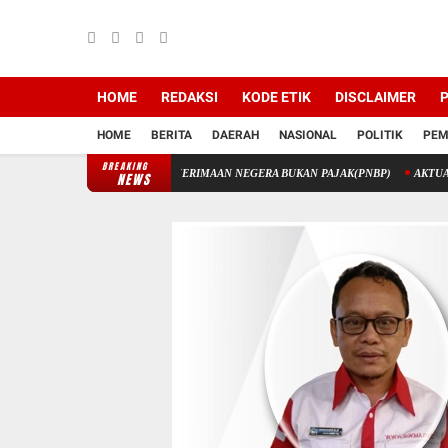
HOME
REDAKSI
KODE ETIK
DISCLAIMER
P
HOME
BERITA
DAERAH
NASIONAL
POLITIK
PEM
BREAKING
 STIK MELALUI PENERIMAAN NEGERA BUKAN PAJAK(PNBP)
AKTUALISASI DIRI 
NEWS