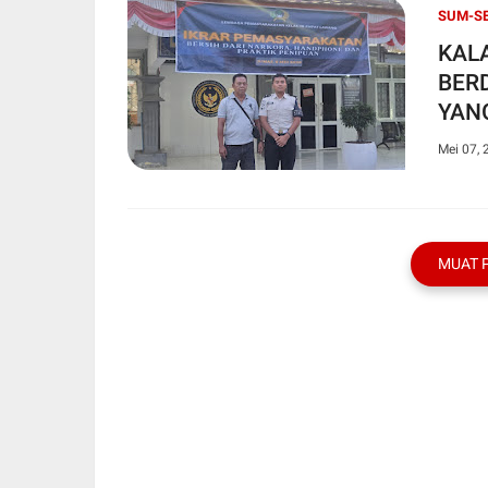
SUM-S
KAL
BER
YAN
Mei 07, 
MUAT 