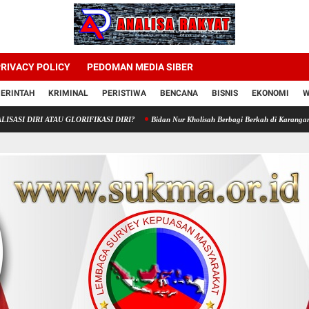
RIVACY POLICY
PEDOMAN MEDIA SIBER
ERINTAH
KRIMINAL
PERISTIWA
BENCANA
BISNIS
EKONOMI
W
ATAU GLORIFIKASI DIRI?
Bidan Nur Kholisah Berbagi Berkah di Karangampel, Apresias