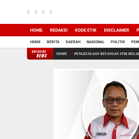
HOME
REDAKSI
KODE ETIK
DISCLAIMER
P
HOME
BERITA
DAERAH
NASIONAL
POLITIK
PEM
BREAKING
TEKNOLOGI
JARGONISME
PENGELOLAAN KEUANGAN STIK MELALUI PENERIM
NEWS