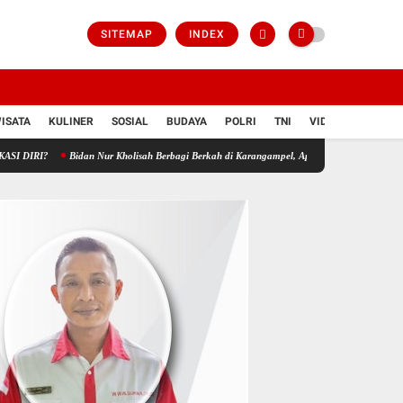
SITEMAP
INDEX
ISATA
KULINER
SOSIAL
BUDAYA
POLRI
TNI
VIDIO
Bidan Nur Kholisah Berbagi Berkah di Karangampel, Apresiasi Ratusan Pendukung Setia ya