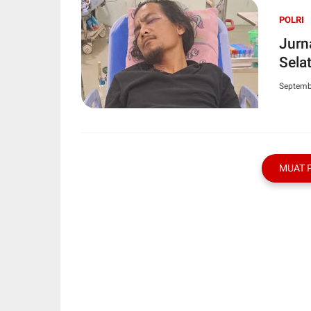
POLRI
Jurn
Sela
Septemb
MUAT 