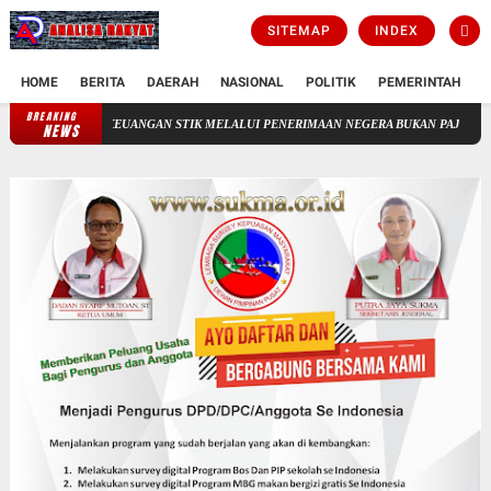
SITEMAP
INDEX
HOME
BERITA
DAERAH
NASIONAL
POLITIK
PEMERINTAH
K
BREAKING
AAN KEUANGAN STIK MELALUI PENERIMAAN NEGERA BUKAN PAJAK(PNBP)
AKT
NEWS