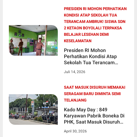
PRESIDEN RI MOHON PERHATIKAN
KONDISI ATAP SEKOLAH TUA
TERANCAM AMBRUK! SISWA SDN
2 KETAON BOYOLALI TERPAKSA
BELAJAR LESEHAN DEMI
KESELAMATAN
Presiden RI Mohon
Perhatikan Kondisi Atap
Sekolah Tua Terancam
Ambruk! Siswa SDN 2
Juli 14, 2026
Ketaon Boyolali Terpaksa
Belajar Lesehan Demi
Keselamatan
SAAT MASUK DISURUH MEMAKAI
SERAGAM BARU DIMINTA SEMI
TELANJANG
Kado May Day : 849
Karyawan Pabrik Boneka Di
PHK, Saat Masuk Disuruh
Memakai Seragam Baru
April 30, 2026
Diminta Semi Telanjang