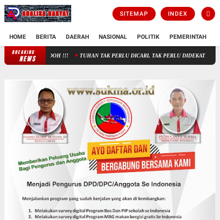
SITEMAP
INDEX
HOME
BERITA
DAERAH
NASIONAL
POLITIK
PEMERINTAH
K
BREAKING
TUHAN TAK PERLU DICARI, TAK PERLU DIDEKATI
USIA HARA
NEWS