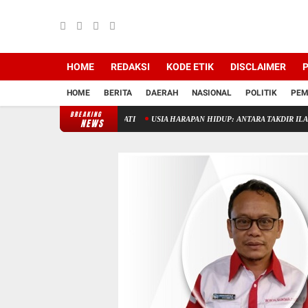
HOME
REDAKSI
KODE ETIK
DISCLAIMER
P
HOME
BERITA
DAERAH
NASIONAL
POLITIK
PEM
BREAKING
RI, TAK PERLU DIDEKATI
USIA HARAPAN HIDUP: ANTARA TAKDIR ILAHI DAN TE
NEWS