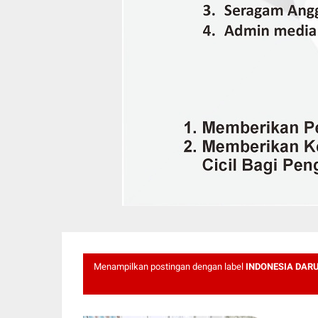
Menampilkan postingan dengan label
INDONESIA DAR