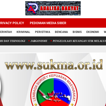
RIVACY POLICY
PEDOMAN MEDIA SIBER
ERINTAH
KRIMINAL
PERISTIWA
BENCANA
BISNIS
EKONOMI
W
KNOLOGI
JARGONISME
PENGELOLAAN KEUANGAN STIK MELALUI PENERIMAA