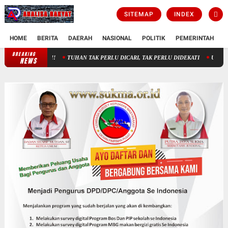
SITEMAP
INDEX
HOME
BERITA
DAERAH
NASIONAL
POLITIK
PEMERINTAH
K
BREAKING
TUHAN TAK PERLU DICARI, TAK PERLU DIDEKATI
USIA HARAPAN H
NEWS