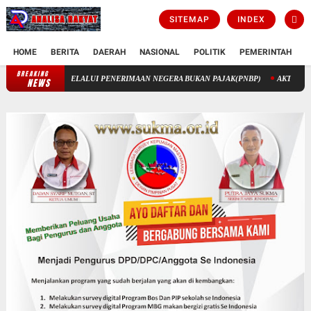
SITEMAP
INDEX
HOME
BERITA
DAERAH
NASIONAL
POLITIK
PEMERINTAH
K
BREAKING
JARGONISME
PENGELOLAAN KEUANGAN STIK MELALUI PENERI
NEWS