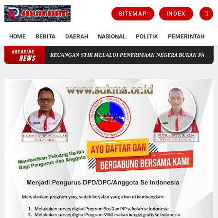
SITEMAP
INDEX
HOME
BERITA
DAERAH
NASIONAL
POLITIK
PEMERINTAH
K
BREAKING
LOLAAN KEUANGAN STIK MELALUI PENERIMAAN NEGERA BUKAN PAJAK(PNBP)
NEWS