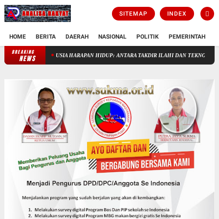
SITEMAP
INDEX
HOME
BERITA
DAERAH
NASIONAL
POLITIK
PEMERINTAH
K
BREAKING
TUHAN TAK PERLU DICARI, TAK PERLU DIDEKATI
USIA HARAPAN
NEWS