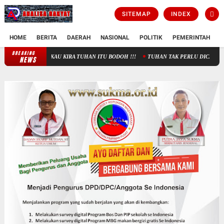
SITEMAP
INDEX
HOME
BERITA
DAERAH
NASIONAL
POLITIK
PEMERINTAH
K
BREAKING
KAU KIRA TUHAN ITU BODOH !!!
TUHAN TAK PERLU DICARI, TAK PERLU 
NEWS