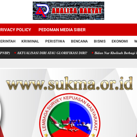
RIVACY POLICY
PEDOMAN MEDIA SIBER
ERINTAH
KRIMINAL
PERISTIWA
BENCANA
BISNIS
EKONOMI
W
KTUALISASI DIRI ATAU GLORIFIKASI DIRI?
Bidan Nur Kholisah Berbagi Berkah di Kar