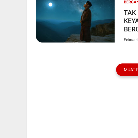
BERGA
TAK
KEY
BERG
Februari
MUAT 