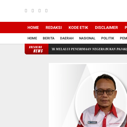
HOME
REDAKSI
KODE ETIK
DISCLAIMER
P
HOME
BERITA
DAERAH
NASIONAL
POLITIK
PEM
BREAKING
OLAAN KEUANGAN STIK MELALUI PENERIMAAN NEGERA BUKAN PAJAK(PNBP)
A
NEWS