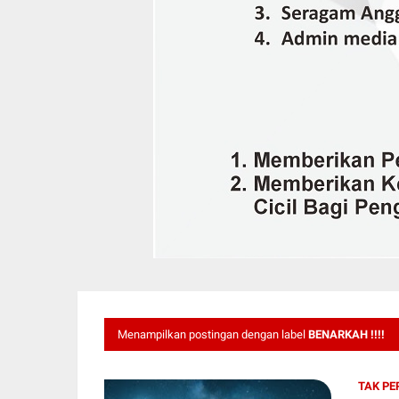
Menampilkan postingan dengan label
BENARKAH !!!!
TAK PE