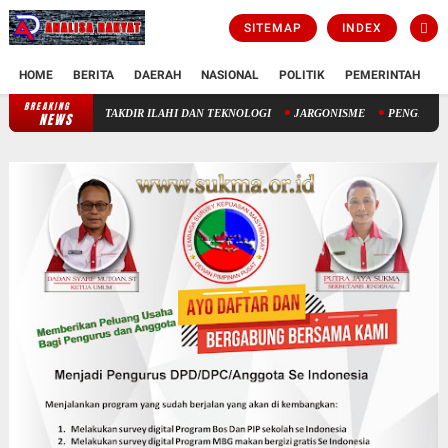
SITEMAP
INDEX
HOME
BERITA
DAERAH
NASIONAL
POLITIK
PEMERINTAH
K
BREAKING
 ANTARA TAKDIR ILAHI DAN TEKNOLOGI
JARGONISME
PENGELOLAAN KEUAN
NEWS