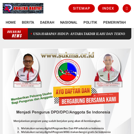
SITEMAP
INDEX
HOME
BERITA
DAERAH
NASIONAL
POLITIK
PEMERINTAH
K
BREAKING
TUHAN TAK PERLU DICARI, TAK PERLU DIDEKATI
USIA HARAPAN
NEWS